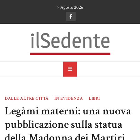
Skip
7 Agosto 2026
to
content
il Sedente
Cultura, arte e tradizioni a Ruvo di Puglia
DALLE ALTRE CITTÀ
IN EVIDENZA
LIBRI
Legàmi materni: una nuova
pubblicazione sulla statua
della Madonna dei Martiri