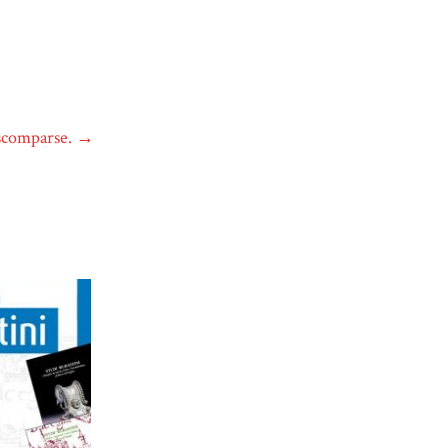
 scomparse.
→