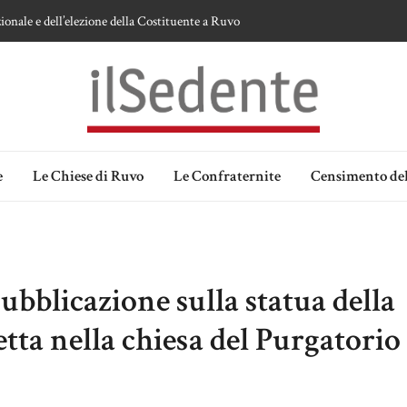
ionale e dell’elezione della Costituente a Ruvo
te sulla devozione alla Vergine a Ruvo di Puglia
 della Madonna delle Grazie di Ruvo di Puglia
an Domenico
lia. Ipotesi e memorie.
e
Le Chiese di Ruvo
Le Confraternite
Censimento del
bblicazione sulla statua della
ta nella chiesa del Purgatorio