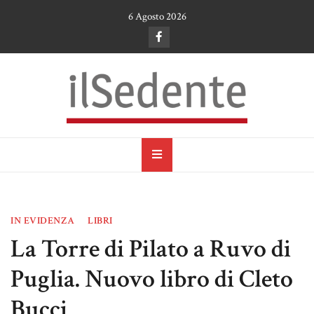
Skip
6 Agosto 2026
to
content
il Sedente
Cultura, arte e tradizioni a Ruvo di Puglia
IN EVIDENZA
LIBRI
La Torre di Pilato a Ruvo di
Puglia. Nuovo libro di Cleto
Bucci