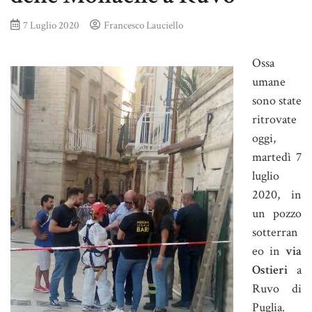
7 Luglio 2020
Francesco Lauciello
Ossa
umane
sono state
ritrovate
oggi,
martedì 7
luglio
2020, in
un pozzo
sotterran
eo in
via
Ostieri
a
Ruvo di
Puglia.