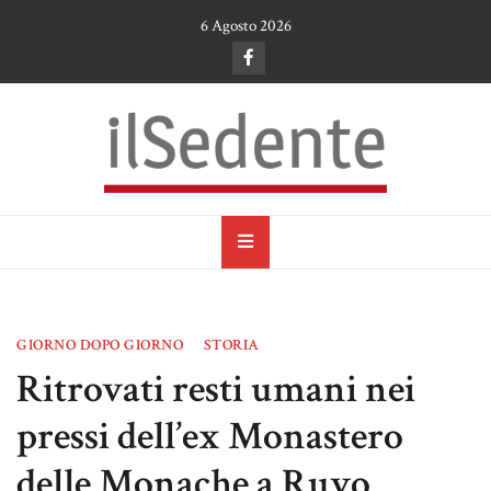
Skip
6 Agosto 2026
to
content
il Sedente
Cultura, arte e tradizioni a Ruvo di Puglia
GIORNO DOPO GIORNO
STORIA
Ritrovati resti umani nei
pressi dell’ex Monastero
delle Monache a Ruvo