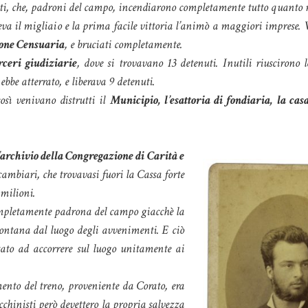
ti, che, padroni del campo, incendiarono completamente tutto quanto 
va il migliaio e la prima facile vittoria l’animò a maggiori imprese.
one Censuaria
, e bruciati completamente.
ceri giudiziarie
, dove si trovavano 13 detenuti. Inutili riuscirono l
 ebbe atterrato, e liberava 9 detenuti.
osì venivano distrutti il
Municipio, l’esattoria di fondiaria, la casa
archivio della Congregazione di Carità e
ambiari, che trovavasi fuori la Cassa forte
 milioni.
mpletamente padrona del campo giacchè la
 lontana dal luogo degli avvenimenti. E ciò
ettato ad accorrere sul luogo unitamente ai
ento del treno, proveniente da Corato, era
chinisti però devettero la propria salvezza