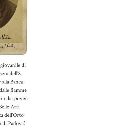
 giovanile di
sera dell’8
 alla Banca
 dalle fiamme
gno dai poveri
Belle Arti
a dell’Orto
à di Padova)