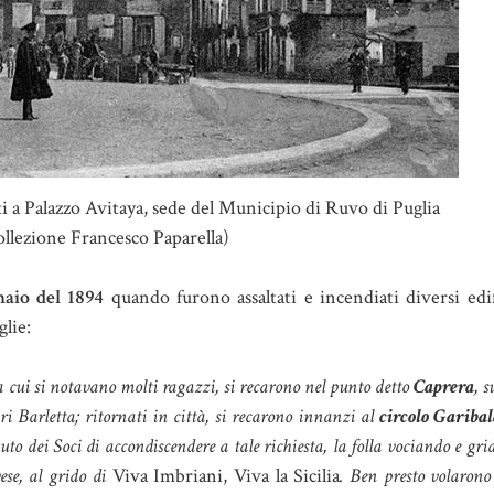
ti a Palazzo Avitaya, sede del Municipio di Ruvo di Puglia
ollezione Francesco Paparella)
naio
del 1894
quando furono assaltati e incendiati diversi edi
lie:
ra cui si notavano molti ragazzi, si recarono nel punto detto
Caprera
, s
i Barletta; ritornati in città, si recarono innanzi al
circolo Garibal
iuto dei Soci di accondiscendere a tale richiesta, la folla vociando e gri
vese, al grido di
Viva Imbriani, Viva la Sicilia
. Ben presto volarono 