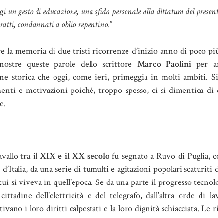
i un gesto di educazione, una sfida personale alla dittatura del presente
tratti, condannati a oblio repentino.”
re la memoria di due tristi ricorrenze d’inizio anno di poco pi
 nostre queste parole dello scrittore
Marco Paolini
per ar
ne storica che oggi, come ieri, primeggia in molti ambiti. 
enti e motivazioni poiché, troppo spesso, ci si dimentica di
e.
avallo tra il
XIX e il XX secolo
fu segnato a Ruvo di Puglia, 
e d’Italia, da una serie di tumulti e agitazioni popolari scaturiti 
 cui si viveva in quell’epoca. Se da una parte il progresso tecno
 cittadine dell’elettricità e del telegrafo, dall’altra orde di la
vano i loro diritti calpestati e la loro dignità schiacciata. Le ri