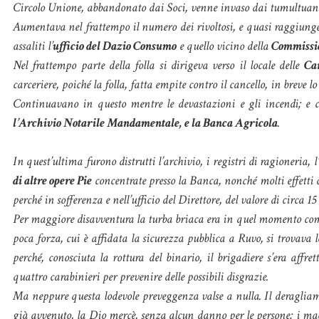
Circolo Unione, abbandonato dai Soci, venne invaso dai tumultuan
Aumentava nel frattempo il numero dei rivoltosi, e quasi raggiunge
assaliti l’
ufficio del Dazio Consumo
e quello vicino della
Commissi
Nel frattempo parte della folla si dirigeva verso il locale delle
Car
carceriere, poiché la folla, fatta empite contro il cancello, in breve lo
Continuavano in questo mentre le devastazioni e gli incendi; e c
l’Archivio Notarile Mandamentale, e la Banca Agricola
.
In quest’ultima furono distrutti l’archivio, i registri di ragioneria, l’
di altre opere Pie
concentrate presso la Banca, nonché molti effetti c
perché in sofferenza e nell’ufficio del Direttore, del valore di circa 15
Per maggiore disavventura la turba briaca era in quel momento co
poca forza, cui è affidata la sicurezza pubblica a Ruvo, si trovava
perché, conosciuta la rottura del binario, il brigadiere s’era affr
quattro carabinieri per prevenire delle possibili disgrazie.
Ma neppure questa lodevole preveggenza valse a nulla. Il deragliam
già avvenuto, la Dio mercè, senza alcun danno per le persone; i mac