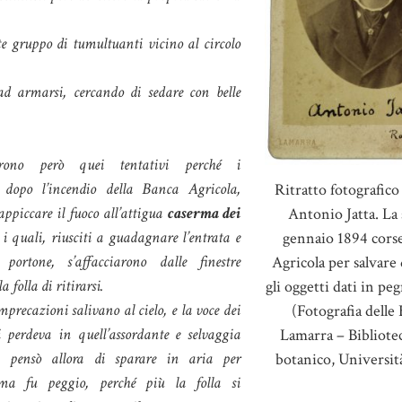
te gruppo di tumultuanti vicino al circolo
d armarsi, cercando di sedare con belle
irono però quei tentativi perché i
 dopo l’incendio della Banca Agricola,
Ritratto fotografico
appiccare il fuoco all’attigua
caserma dei
Antonio Jatta. La 
 i quali, riusciti a guadagnare l’entrata e
gennaio 1894 corse
 portone, s’affacciarono dalle finestre
Agricola per salvare
 folla di ritirarsi.
gli oggetti dati in pe
imprecazioni salivano al cielo, e la voce dei
(Fotografia delle 
i perdeva in quell’assordante e selvaggia
Lamarra – Bibliotec
i pensò allora di sparare in aria per
botanico, Universit
 ma fu peggio, perché più la folla si