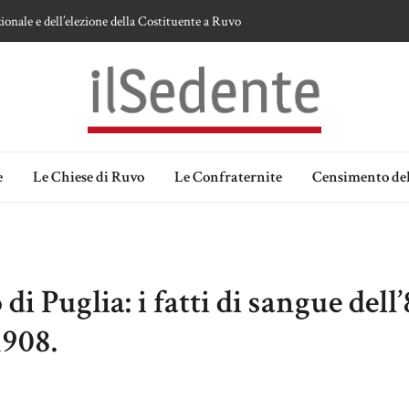
ionale e dell’elezione della Costituente a Ruvo
te sulla devozione alla Vergine a Ruvo di Puglia
 della Madonna delle Grazie di Ruvo di Puglia
an Domenico
lia. Ipotesi e memorie.
e
Le Chiese di Ruvo
Le Confraternite
Censimento del
i Puglia: i fatti di sangue dell’
1908.