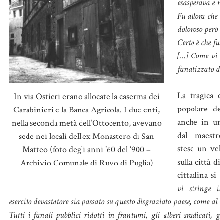
esasperava e m
Fu allora che 
doloroso però 
Certo è che fu
[…] Come vi h
fanatizzato da
La tragica 
In via Ostieri erano allocate la caserma dei
popolare de
Carabinieri e la Banca Agricola. I due enti,
anche in un
nella seconda metà dell’Ottocento, avevano
dal maes
sede nei locali dell’ex Monastero di San
stese un ve
Matteo (foto degli anni ’60 del ‘900 –
sulla città 
Archivio Comunale di Ruvo di Puglia)
cittadina s
vi stringe 
esercito devastatore sia passato su questo disgraziato paese, come al
Tutti i fanali pubblici ridotti in frantumi, gli alberi sradicati, g