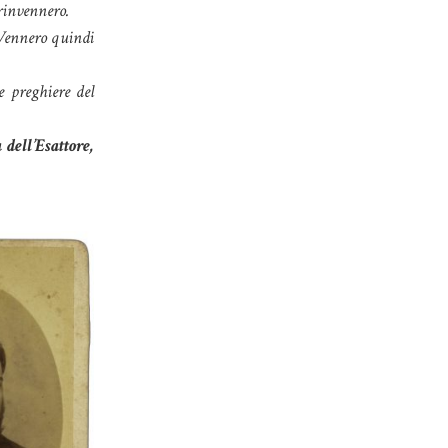
rinvennero.
 Vennero quindi
e preghiere del
 dell’Esattore,