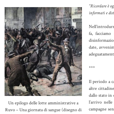
“Ricordare è ogg
informati e dis
Nell’introdur
fa, facciamo
disinformazio
date, avvenim
adeguatament
***
Il periodo a c
altre cittadin
dallo stato in
l’arrivo nelle
Un epilogo delle lotte amministrative a
campagne senti
Ruvo – Una giornata di sangue (disegno di