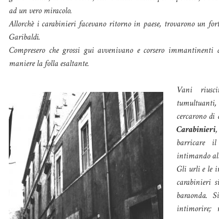
ad un vero miracolo.
Allorchè i carabinieri facevano ritorno in paese, trovarono un for
Garibaldi.
Compresero che grossi gui avvenivano e corsero immantinenti a
maniere la folla esaltante.
Vani riusc
tumultuanti,
cercarono di 
Carabinieri
,
barricare il
intimando alla
Gli urli e le 
carabinieri s
baraonda. S
intimorire;