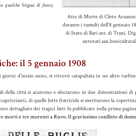
za qualche lingua di fuoco,
Atto di Morte di Cleto Aruann
durante i tumulti dell’8 gennaio 1
di Stato di Bari sez. di Trani. Dig
antenati.san.beniculturali
tiche: il 5 gennaio 1908
ssi giorni d’inizio anno, si ritrovò catapultata in un altro turbi
pali della città si acuirono e sfociarono in due dimostrazioni di
capriccianti, di quelle lotte fratricide si meritarono la copertina
onto dettagliato dei tragici fatti fu pubblicato nella prima pagin
e morti e tre morenti a Ruvo. Il gravissimo conflitto di dome