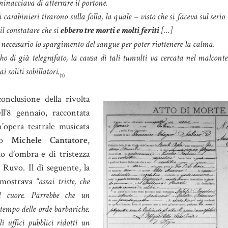
inacciava di atterrare il portone.
i carabinieri tirarono sulla folla, la quale – visto che si faceva sul serio 
il constatare che si
ebbero tre morti e molti feriti
[…]
 necessario lo spargimento del sangue per poter riottenere la calma.
o di già telegrafato, la causa di tali tumulti va cercata nel malconte
i soliti sobillatori.
(1)
conclusione della rivolta
ll’8 gennaio, raccontata
’opera teatrale musicata
tro
Michele Cantatore
,
lo d’ombra e di tristezza
di Ruvo. Il dì seguente, la
i mostrava
“assai triste, che
il cuore. Parrebbe che un
 tempo delle orde barbariche.
li uffici pubblici ridotti un