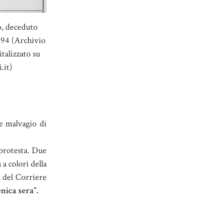
o, deceduto
894 (Archivio
italizzato su
.it)
ne malvagio di
 protesta. Due
 a colori della
a del Corriere
nica sera”.