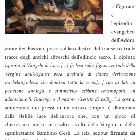
raffigurant
e
l’episodio
evangelico
dell’
Adora
zione dei Pastori
, posta sul lato destro del transetto tra le
tracce degli antichi affreschi dell’edificio sacro. Il dipinto
ispirato al Vangelo di Luca […] fa leva sulla figura centrale della
Vergine dall’elegante posa avvitata di chiara derivazione
michelangiolesca che domina tutta la scena[…] con ai lati in
posizione analoga e simmetrica sebbene contrapposti, in
adorazione S. Giuseppe e il pastore rivestito di pelli
. La scena,
(1)
ambientata nei pressi di un antico tempio, è illuminata
dalla flebile luce dell’aurora che, con un gioco di
chiaroscuri, mette in risalto i volti della Vergine e dello
sgambettante Bambino Gesù. La tela, seppur
firmata da