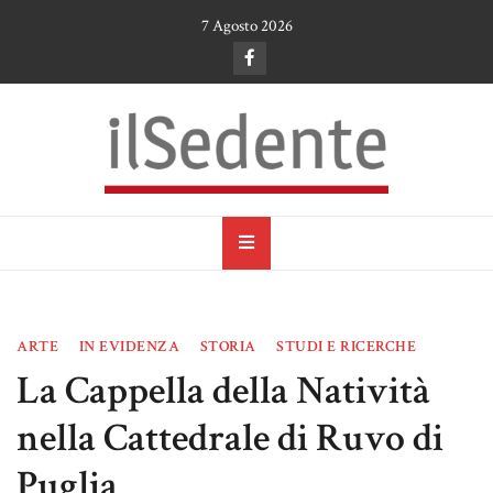
Skip
7 Agosto 2026
to
content
il Sedente
Cultura, arte e tradizioni a Ruvo di Puglia
ARTE
IN EVIDENZA
STORIA
STUDI E RICERCHE
La Cappella della Natività
nella Cattedrale di Ruvo di
Puglia