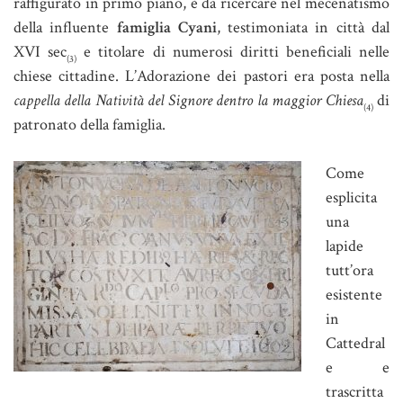
raffigurato in primo piano, è da ricercare nel mecenatismo
della influente
famiglia Cyani
, testimoniata in città dal
XVI sec
e titolare di numerosi diritti beneficiali nelle
(3)
chiese cittadine. L’Adorazione dei pastori era posta nella
cappella della Natività del Signore dentro la maggior Chiesa
di
(4)
patronato della famiglia.
Come
esplicita
una
lapide
tutt’ora
esistente
in
Cattedral
e e
trascritta