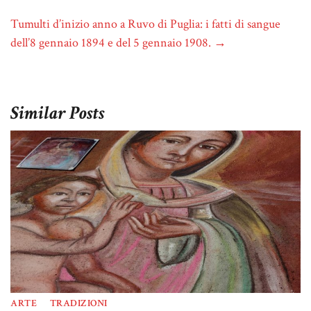
Tumulti d’inizio anno a Ruvo di Puglia: i fatti di sangue
dell’8 gennaio 1894 e del 5 gennaio 1908.
→
Similar Posts
ARTE
TRADIZIONI