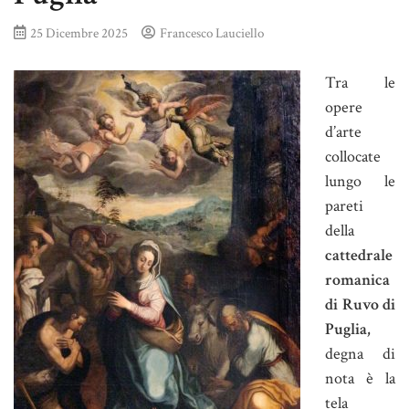
25 Dicembre 2025
Francesco Lauciello
Tra le
opere
d’arte
collocate
lungo le
pareti
della
cattedrale
romanica
di Ruvo di
Puglia,
degna di
nota è la
tela