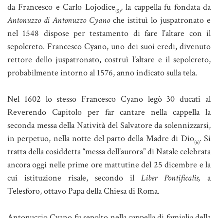
da Francesco e Carlo Lojodice
, la cappella fu fondata da
(5)
Antonuzzo di Antonuzzo Cyano
che istituì lo juspatronato e
nel 1548 dispose per testamento di fare l’altare con il
sepolcreto. Francesco Cyano, uno dei suoi eredi, divenuto
rettore dello juspatronato, costruì l’altare e il sepolcreto,
probabilmente intorno al 1576, anno indicato sulla tela.
Nel 1602 lo stesso Francesco Cyano legò 30 ducati al
Reverendo Capitolo per far cantare nella cappella la
seconda messa della Natività del Salvatore da solennizzarsi,
in perpetuo, nella notte del parto della Madre di Dio
. Si
(6)
tratta della cosiddetta “messa dell’aurora” di Natale celebrata
ancora oggi nelle prime ore mattutine del 25 dicembre e la
cui istituzione risale, secondo il
Liber Pontificalis,
a
Telesforo, ottavo Papa della Chiesa di Roma.
Antonuccio Cyano fu sepolto nella cappella di famiglia della