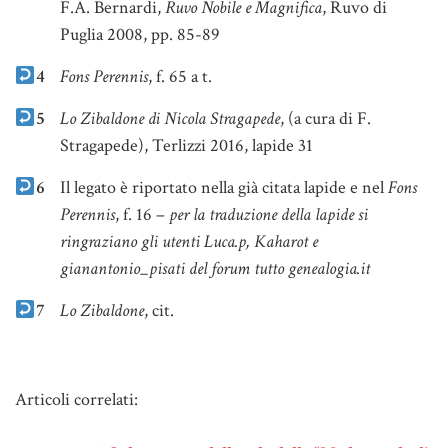
F.A. Bernardi,
Ruvo Nobile e Magnifica
, Ruvo di
Puglia 2008, pp. 85-89
4
Fons Perennis
, f. 65 a t.
5
Lo Zibaldone di Nicola Stragapede
, (a cura di F.
Stragapede), Terlizzi 2016, lapide 31
6
Il legato è riportato nella già citata lapide e nel
Fons
Perennis
, f. 16 –
per la traduzione della lapide si
ringraziano gli utenti Luca.p, Kaharot e
gianantonio_pisati del forum tutto genealogia.it
7
Lo Zibaldone
, cit.
Note
Articoli correlati: