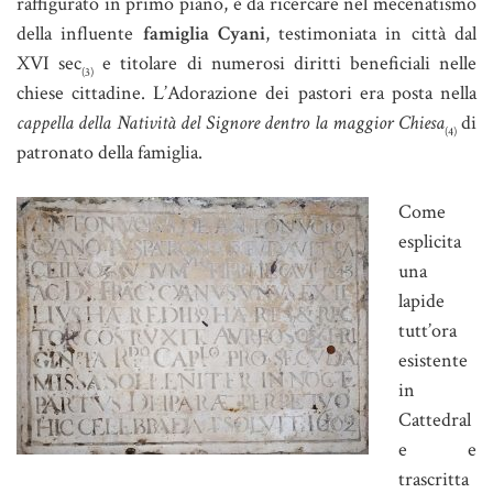
raffigurato in primo piano, è da ricercare nel mecenatismo
della influente
famiglia Cyani
, testimoniata in città dal
XVI sec
e titolare di numerosi diritti beneficiali nelle
(3)
chiese cittadine. L’Adorazione dei pastori era posta nella
cappella della Natività del Signore dentro la maggior Chiesa
di
(4)
patronato della famiglia.
Come
esplicita
una
lapide
tutt’ora
esistente
in
Cattedral
e e
trascritta