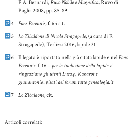
F.A. Bernardi,
Ruvo Nobile e Magnifica
, Ruvo di
Puglia 2008, pp. 85-89
4
Fons Perennis
, f. 65 a t.
5
Lo Zibaldone di Nicola Stragapede
, (a cura di F.
Stragapede), Terlizzi 2016, lapide 31
6
Il legato è riportato nella già citata lapide e nel
Fons
Perennis
, f. 16 –
per la traduzione della lapide si
ringraziano gli utenti Luca.p, Kaharot e
gianantonio_pisati del forum tutto genealogia.it
7
Lo Zibaldone
, cit.
Note
Articoli correlati: