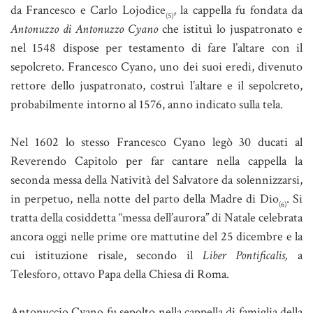
da Francesco e Carlo Lojodice
, la cappella fu fondata da
(5)
Antonuzzo di Antonuzzo Cyano
che istituì lo juspatronato e
nel 1548 dispose per testamento di fare l’altare con il
sepolcreto. Francesco Cyano, uno dei suoi eredi, divenuto
rettore dello juspatronato, costruì l’altare e il sepolcreto,
probabilmente intorno al 1576, anno indicato sulla tela.
Nel 1602 lo stesso Francesco Cyano legò 30 ducati al
Reverendo Capitolo per far cantare nella cappella la
seconda messa della Natività del Salvatore da solennizzarsi,
in perpetuo, nella notte del parto della Madre di Dio
. Si
(6)
tratta della cosiddetta “messa dell’aurora” di Natale celebrata
ancora oggi nelle prime ore mattutine del 25 dicembre e la
cui istituzione risale, secondo il
Liber Pontificalis,
a
Telesforo, ottavo Papa della Chiesa di Roma.
Antonuccio Cyano fu sepolto nella cappella di famiglia della