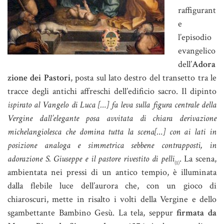
raffigurant
e
l’episodio
evangelico
dell’
Adora
zione dei Pastori
, posta sul lato destro del transetto tra le
tracce degli antichi affreschi dell’edificio sacro. Il dipinto
ispirato al Vangelo di Luca […] fa leva sulla figura centrale della
Vergine dall’elegante posa avvitata di chiara derivazione
michelangiolesca che domina tutta la scena[…] con ai lati in
posizione analoga e simmetrica sebbene contrapposti, in
adorazione S. Giuseppe e il pastore rivestito di pelli
. La scena,
(1)
ambientata nei pressi di un antico tempio, è illuminata
dalla flebile luce dell’aurora che, con un gioco di
chiaroscuri, mette in risalto i volti della Vergine e dello
sgambettante Bambino Gesù. La tela, seppur
firmata da