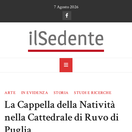
Skip
7 Agosto 2026
to
content
il Sedente
Cultura, arte e tradizioni a Ruvo di Puglia
ARTE
IN EVIDENZA
STORIA
STUDI E RICERCHE
La Cappella della Natività
nella Cattedrale di Ruvo di
Puglia