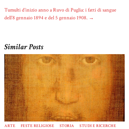
Tumulti d’inizio anno a Ruvo di Puglia: i fatti di sangue
dell’8 gennaio 1894 e del 5 gennaio 1908.
→
Similar Posts
ARTE
FESTE RELIGIOSE
STORIA
STUDI E RICERCHE