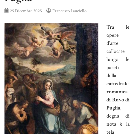
25 Dicembre 2025
Francesco Lauciello
Tra le
opere
d’arte
collocate
lungo le
pareti
della
cattedrale
romanica
di Ruvo di
Puglia,
degna di
nota è la
tela