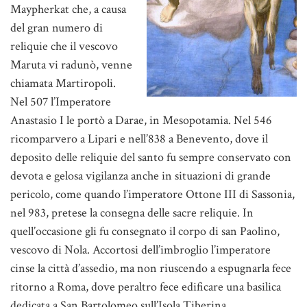
Maypherkat che, a causa
del gran numero di
reliquie che il vescovo
Maruta vi radunò, venne
chiamata Martiropoli.
Nel 507 l’Imperatore
Anastasio I le portò a Darae, in Mesopotamia. Nel 546
ricomparvero a Lipari e nell’838 a Benevento, dove il
deposito delle reliquie del santo fu sempre conservato con
devota e gelosa vigilanza anche in situazioni di grande
pericolo, come quando l’imperatore Ottone III di Sassonia,
nel 983, pretese la consegna delle sacre reliquie. In
quell’occasione gli fu consegnato il corpo di san Paolino,
vescovo di Nola. Accortosi dell’imbroglio l’imperatore
cinse la città d’assedio, ma non riuscendo a espugnarla fece
ritorno a Roma, dove peraltro fece edificare una basilica
dedicata a San Bartolomeo sull’Isola Tiberina
.