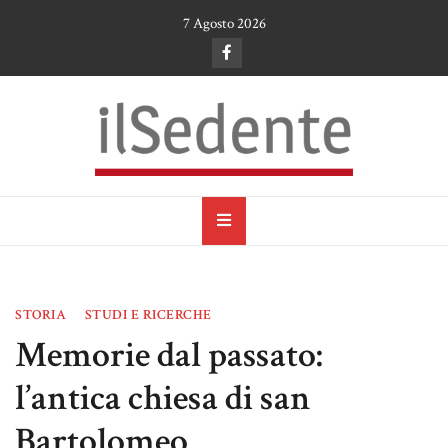
Skip
7 Agosto 2026
to
content
il Sedente
Cultura, arte e tradizioni a Ruvo di Puglia
STORIA
STUDI E RICERCHE
Memorie dal passato:
l’antica chiesa di san
Bartolomeo