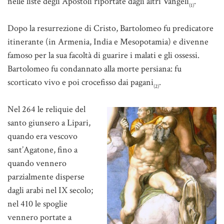
nelle liste degli Apostoli riportate dagli altri Vangeli
.
(1)
Dopo la resurrezione di Cristo, Bartolomeo fu predicatore
itinerante (in Armenia, India e Mesopotamia) e divenne
famoso per la sua facoltà di guarire i malati e gli ossessi.
Bartolomeo fu condannato alla morte persiana: fu
scorticato vivo e poi crocefisso dai pagani
.
(2)
Nel 264 le reliquie del
santo giunsero a Lipari,
quando era vescovo
sant’Agatone, fino a
quando vennero
parzialmente disperse
dagli arabi nel IX secolo;
nel 410 le spoglie
vennero portate a