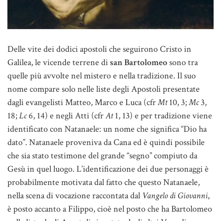
Delle vite dei dodici apostoli che seguirono Cristo in
Galilea, le vicende terrene di
san Bartolomeo
sono tra
quelle più avvolte nel mistero e nella tradizione. Il suo
nome compare solo nelle liste degli Apostoli presentate
dagli evangelisti Matteo, Marco e Luca (cfr
Mt
10, 3;
Mc
3,
18;
Lc
6, 14) e negli Atti (cfr
At
1, 13) e per tradizione viene
identificato con Natanaele: un nome che significa “Dio ha
dato”. Natanaele proveniva da Cana ed è quindi possibile
che sia stato testimone del grande “segno” compiuto da
Gesù in quel luogo. L’identificazione dei due personaggi è
probabilmente motivata dal fatto che questo Natanaele,
nella scena di vocazione raccontata dal
Vangelo di Giovanni
,
è posto accanto a Filippo, cioè nel posto che ha Bartolomeo