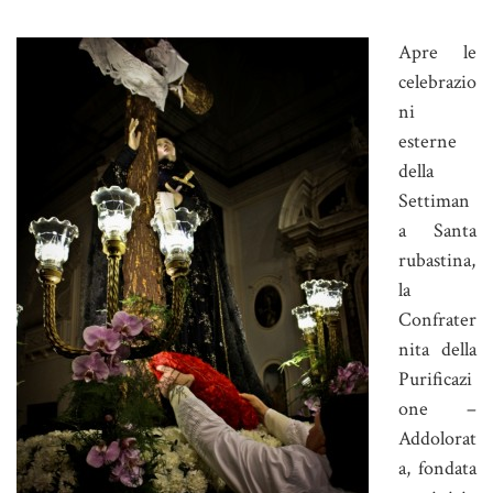
Apre le
celebrazio
ni
esterne
della
Settiman
a Santa
rubastina,
la
Confrater
nita della
Purificazi
one –
Addolorat
a, fondata