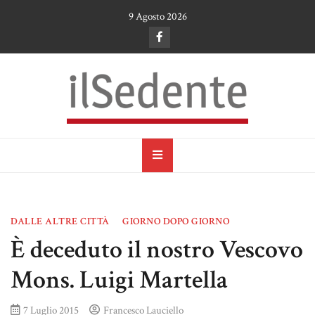
Skip
9 Agosto 2026
to
content
il Sedente
Cultura, arte e tradizioni a Ruvo di Puglia
DALLE ALTRE CITTÀ
GIORNO DOPO GIORNO
È deceduto il nostro Vescovo
Mons. Luigi Martella
7 Luglio 2015
Francesco Lauciello