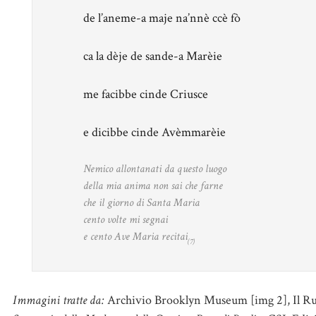
de l’aneme-a maje na’nnè ccè fò
ca la dèje de sande-a Marèie
me facibbe cinde Criusce
e dicibbe cinde Avèmmarèie
Nemico allontanati da questo luogo
della mia anima non sai che farne
che il giorno di Santa Maria
cento volte mi segnai
e cento Ave Maria recitai
(7)
Immagini tratte da:
Archivio Brooklyn Museum [img 2], Il Rubas