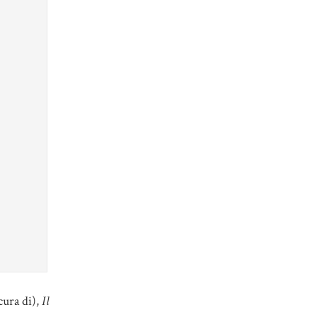
cura di),
Il