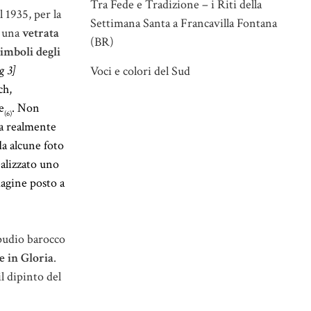
Tra Fede e Tradizione – i Riti della
l 1935, per la
Settimana Santa a Francavilla Fontana
a una
vetrata
(BR)
simboli degli
g 3]
Voci e colori del Sud
ch,
e
. Non
(6)
ata realmente
da alcune foto
ealizzato uno
agine posto a
ipudio barocco
e in Gloria
.
l dipinto del