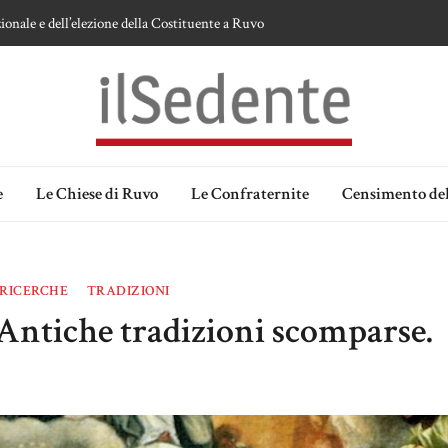
ionale e dell’elezione della Costituente a Ruvo
te sulla devozione alla Vergine a Ruvo di Puglia
 della Madonna delle Grazie di Ruvo di Puglia
an Domenico
lia. Ipotesi e memorie.
e
Le Chiese di Ruvo
Le Confraternite
Censimento del
 RICERCHE
TRADIZIONI
 Antiche tradizioni scomparse.