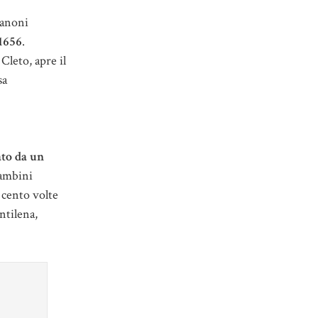
canoni
 1656
.
Cleto, apre il
sa
ato da un
bambini
 cento volte
ntilena,