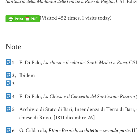
Santuario della Madonna delle Grazie a Ruvo di Puglia
, CSL Ediz
(Visited 452 times, 1 visits today)
Note
1
F. Di Palo,
La chiesa e il culto dei Santi Medici a Ruvo,
CSL
2,
Ibidem
3
4
F. Di Palo,
La Chiesa e il Convento del Santissimo Rosario
5
Archivio di Stato di Bari, Intendenza di Terra di Bari, 
chiese di Ruvo, [1811 dicembre 26]
6
G. Caldarola,
Ettore Bernich, architetto – seconda parte
, I