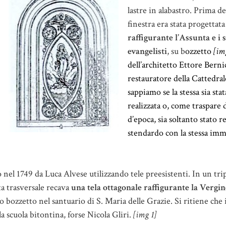
lastre in alabastro. Prima de
finestra era stata progettat
raffigurante l’Assunta e i 
evangelisti
, su b
ozzetto
[im
dell’architetto Ettore Berni
restauratore della Cattedral
sappiamo se la stessa sia st
realizzata o, come traspare 
d’epoca, sia soltanto stato r
stendardo con la stessa imm
to nel 1749 da Luca Alvese utilizzando tele preesistenti. In un tr
ta trasversale recava
una tela ottagonale raffigurante la Vergin
 bozzetto nel santuario di S. Maria delle Grazie. Si ritiene che i
la scuola bitontina, forse Nicola Gliri.
[img 1]