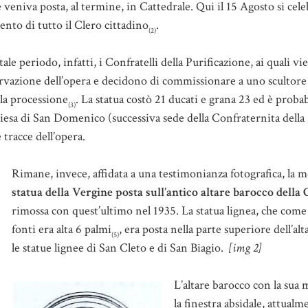
 veniva posta, al termine, in Cattedrale. Qui il 15 Agosto si cele
ento di tutto il Clero cittadino
.
(2)
ale periodo, infatti, i Confratelli della Purificazione, ai quali vie
onservazione dell’opera e decidono di commissionare a uno scultor
 la processione
. La statua costò 21 ducati e grana 23 ed è proba
(3)
 chiesa di San Domenico (successiva sede della Confraternita della
 tracce dell’opera.
Rimane, invece, affidata a una testimonianza fotografica, la 
statua della Vergine posta sull’antico altare barocco della 
rimossa con quest’ultimo nel 1935. La statua lignea, che come
fonti era alta 6 palmi
, era posta nella parte superiore dell’alt
(5)
le statue lignee di San Cleto e di San Biagio.
[img 2]
L’altare barocco con la sua 
la finestra absidale, attualm