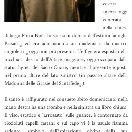
vestita
ancora oggi
venerata
nella chiesa
di largo Porta Noè. La statua fu donata dall’estinta famiglia
Passari
ed era adornata da un diadema e da quattro
(3)
angioletti
oggi non più presenti. L’effige era esposta nella
(4)
nicchia a destra dell’Altare maggiore, oggi occupata dalla
statua lignea del Sacro Cuore, mentre al presente è posta
nel primo altare del lato sinistro (in passato altare della
Madonna delle Grazie del Santafede
).
(5)
Il santo è raffigurato nel consueto abito domenicano: nella
mano destra ha una tromba e nella sinistra un libro chiuso.
Il viso, estatico e “arrossato” sulle guance, è contornato da
riccioluti capelli castani e sul capo vi è la usuale fiamma
ardente, simbolo dell’ispirazione divina della sua