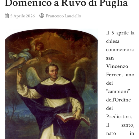
Domenico a Ruvo di Puglia
5 Aprile 2026
Francesco Lauciello
Il 5 aprile la
chiesa
commemora
san
Vincenzo
Ferrer
, uno
dei
“campioni”
dell’Ordine
dei
Predicatori.
Il santo,
nato in