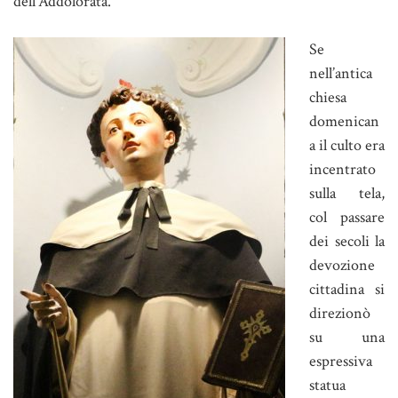
dell’Addolorata.
Se
nell’antica
chiesa
domenican
a il culto era
incentrato
sulla tela,
col passare
dei secoli la
devozione
cittadina si
direzionò
su una
espressiva
statua