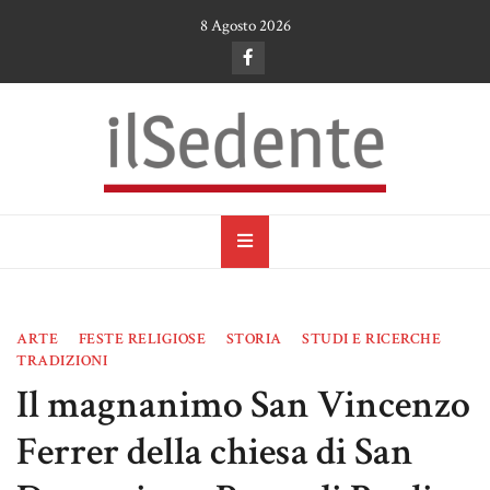
Skip
8 Agosto 2026
to
content
il Sedente
Cultura, arte e tradizioni a Ruvo di Puglia
ARTE
FESTE RELIGIOSE
STORIA
STUDI E RICERCHE
TRADIZIONI
Il magnanimo San Vincenzo
Ferrer della chiesa di San