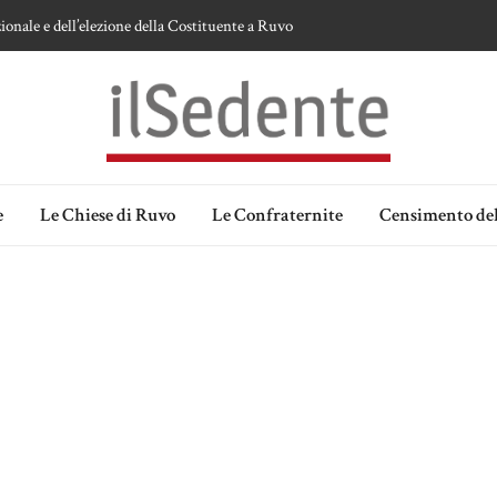
ionale e dell’elezione della Costituente a Ruvo
te sulla devozione alla Vergine a Ruvo di Puglia
 della Madonna delle Grazie di Ruvo di Puglia
an Domenico
lia. Ipotesi e memorie.
e
Le Chiese di Ruvo
Le Confraternite
Censimento del