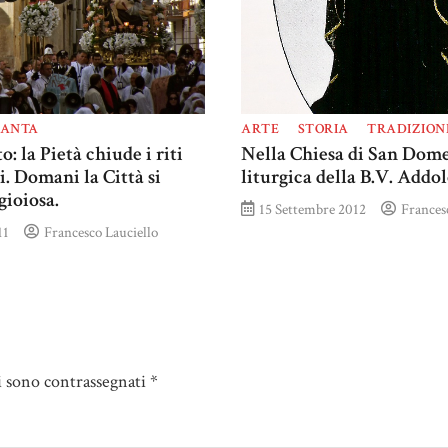
SANTA
ARTE
STORIA
TRADIZION
: la Pietà chiude i riti
Nella Chiesa di San Dome
i. Domani la Città si
liturgica della B.V. Addo
gioiosa.
15 Settembre 2012
Frances
11
Francesco Lauciello
i sono contrassegnati
*