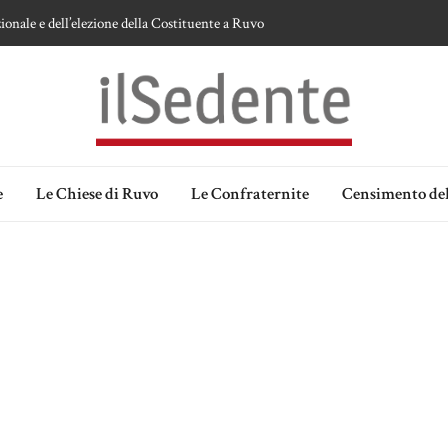
ionale e dell’elezione della Costituente a Ruvo
te sulla devozione alla Vergine a Ruvo di Puglia
 della Madonna delle Grazie di Ruvo di Puglia
an Domenico
lia. Ipotesi e memorie.
e
Le Chiese di Ruvo
Le Confraternite
Censimento del