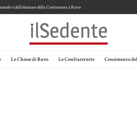
ionale e dell’elezione della Costituente a Ruvo
te sulla devozione alla Vergine a Ruvo di Puglia
 della Madonna delle Grazie di Ruvo di Puglia
an Domenico
lia. Ipotesi e memorie.
e
Le Chiese di Ruvo
Le Confraternite
Censimento del