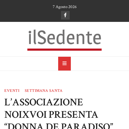
Skip
7 Agosto 2026
to
content
il Sedente
Cultura, arte e tradizioni a Ruvo di Puglia
EVENTI
SETTIMANA SANTA
L’ASSOCIAZIONE
NOIXVOI PRESENTA
“DONNA DE PARADISO”