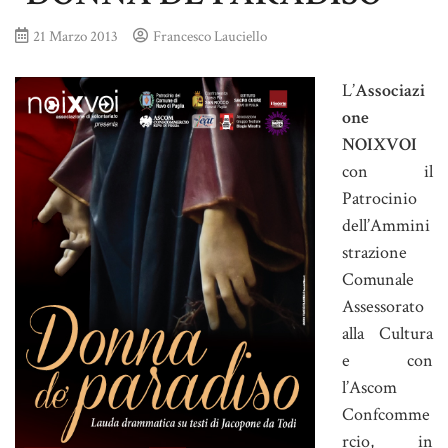
21 Marzo 2013
Francesco Lauciello
L’
Associazi
one
NOIXVOI
con il
Patrocinio
dell’Ammini
strazione
Comunale
Assessorato
alla Cultura
e con
l’Ascom
Confcomme
rcio, in