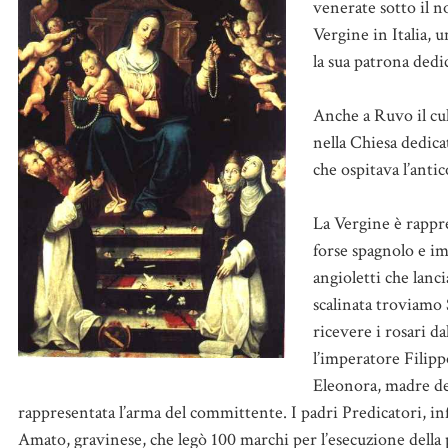
venerate sotto il 
Vergine in Italia, 
la sua patrona ded
Anche a Ruvo il cul
nella Chiesa dedica
che ospitava l’anti
La Vergine è rappr
forse spagnolo e i
angioletti che lanc
scalinata troviamo 
ricevere i rosari d
l’imperatore Filipp
Eleonora, madre dell
rappresentata l’arma del committente. I padri Predicatori, inf
Amato, gravinese, che legò 100 marchi per l’esecuzione della p