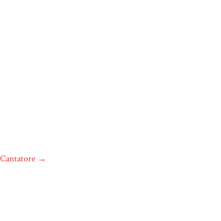
e Cantatore
→