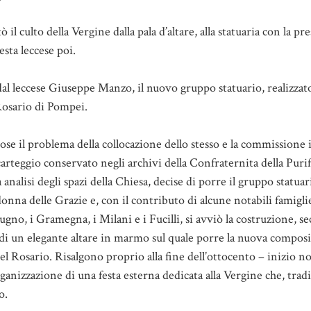
 il culto della Vergine dalla pala d’altare, alla statuaria con la pr
sta leccese poi.
al leccese Giuseppe Manzo, il nuovo gruppo statuario, realizzat
osario di Pompei.
pose il problema della collocazione dello stesso e la commissione 
arteggio conservato negli archivi della Confraternita della Puri
nalisi degli spazi della Chiesa, decise di porre il gruppo statuar
onna delle Grazie e, con il contributo di alcune notabili famigl
tugno, i Gramegna, i Milani e i Fucilli, si avviò la costruzione, s
, di un elegante altare in marmo sul quale porre la nuova compos
l Rosario. Risalgono proprio alla fine dell’ottocento – inizio n
ganizzazione di una festa esterna dedicata alla Vergine che, tra
o.