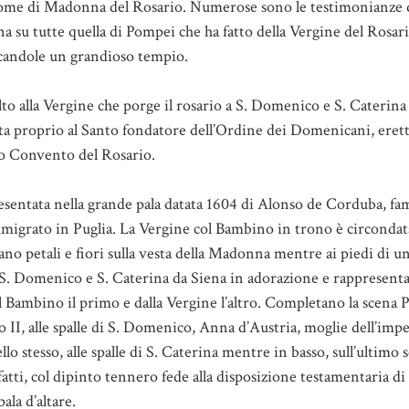
nome di Madonna del Rosario. Numerose sono le testimonianze de
una su tutte quella di Pompei che ha fatto della Vergine del Rosa
icandole un grandioso tempio.
to alla Vergine che porge il rosario a S. Domenico e S. Caterina
ta proprio al Santo fondatore dell’Ordine dei Domenicani, erett
co Convento del Rosario.
esentata nella grande pala datata 1604 di Alonso de Corduba, fa
mmigrato in Puglia. La Vergine col Bambino in trono è circondat
iano petali e fiori sulla vesta della Madonna mentre ai piedi di u
S. Domenico e S. Caterina da Siena in adorazione e rappresentati
al Bambino il primo e dalla Vergine l’altro. Completano la scena 
o II, alle spalle di S. Domenico, Anna d’Austria, moglie dell’impe
o stesso, alle spalle di S. Caterina mentre in basso, sull’ultimo s
atti, col dipinto tennero fede alla disposizione testamentaria di
ala d’altare.