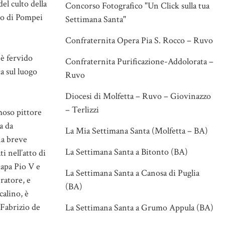
l culto della
Concorso Fotografico "Un Click sulla tua
rio di Pompei
Settimana Santa"
Confraternita Opera Pia S. Rocco – Ruvo
 è fervido
Confraternita Purificazione-Addolorata –
a sul luogo
Ruvo
Diocesi di Molfetta – Ruvo – Giovinazzo
– Terlizzi
moso pittore
a da
La Mia Settimana Santa (Molfetta – BA)
na breve
La Settimana Santa a Bitonto (BA)
 nell’atto di
Papa Pio V e
La Settimana Santa a Canosa di Puglia
ratore, e
(BA)
calino, è
 Fabrizio de
La Settimana Santa a Grumo Appula (BA)