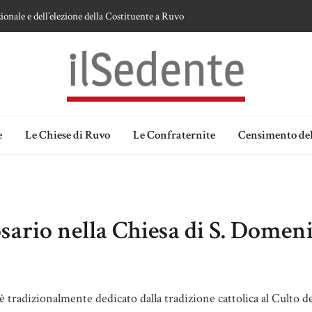
ionale e dell’elezione della Costituente a Ruvo
te sulla devozione alla Vergine a Ruvo di Puglia
 della Madonna delle Grazie di Ruvo di Puglia
an Domenico
lia. Ipotesi e memorie.
e
Le Chiese di Ruvo
Le Confraternite
Censimento del
sario nella Chiesa di S. Domen
è tradizionalmente dedicato dalla tradizione cattolica al Culto de