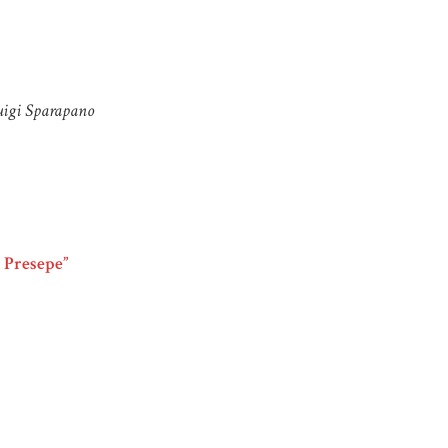
Luigi Sparapano
r Presepe”