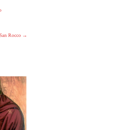
o
i San Rocco
→