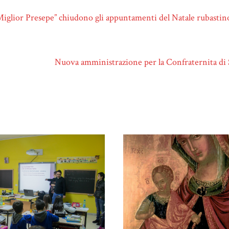
Miglior Presepe” chiudono gli appuntamenti del Natale rubastin
Nuova amministrazione per la Confraternita d