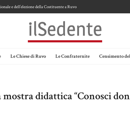
ionale e dell’elezione della Costituente a Ruvo
te sulla devozione alla Vergine a Ruvo di Puglia
 della Madonna delle Grazie di Ruvo di Puglia
an Domenico
lia. Ipotesi e memorie.
e
Le Chiese di Ruvo
Le Confraternite
Censimento del
a mostra didattica “Conosci don