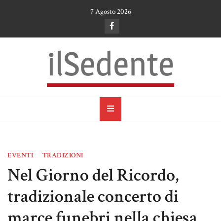
Skip
7 Agosto 2026
to
content
il Sedente
Cultura, arte e tradizioni a Ruvo di Puglia
EVENTI
TRADIZIONI
Nel Giorno del Ricordo,
tradizionale concerto di
marce funebri nella chiesa