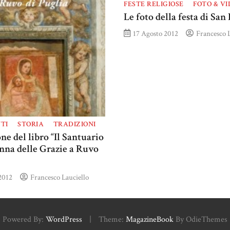
FESTE RELIGIOSE
FOTO & VI
Le foto della festa di San
17 Agosto 2012
Francesco L
TI
STORIA
TRADIZIONI
ne del libro “Il Santuario
nna delle Grazie a Ruvo
2012
Francesco Lauciello
Powered By:
WordPress
|
Theme:
MagazineBook
By OdieThemes