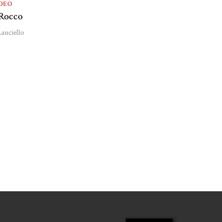
DEO
 Rocco
auciello