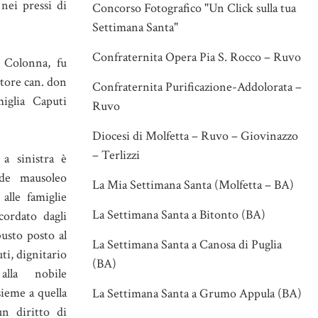
ei pressi di
Concorso Fotografico "Un Click sulla tua
Settimana Santa"
Confraternita Opera Pia S. Rocco – Ruvo
a Colonna, fu
ttore can. don
Confraternita Purificazione-Addolorata –
iglia Caputi
Ruvo
Diocesi di Molfetta – Ruvo – Giovinazzo
– Terlizzi
 a sinistra è
de mausoleo
La Mia Settimana Santa (Molfetta – BA)
alle famiglie
La Settimana Santa a Bitonto (BA)
ordato dagli
busto posto al
La Settimana Santa a Canosa di Puglia
ti, dignitario
(BA)
 alla nobile
sieme a quella
La Settimana Santa a Grumo Appula (BA)
un diritto di