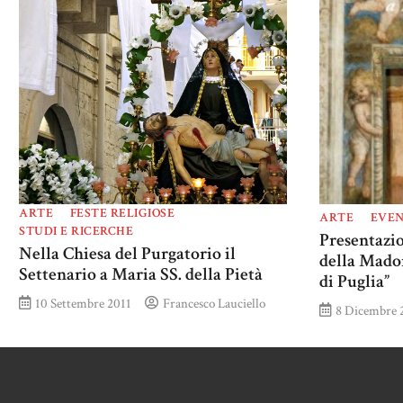
ARTE
FESTE RELIGIOSE
ARTE
EVEN
STUDI E RICERCHE
Presentazio
Nella Chiesa del Purgatorio il
della Mado
Settenario a Maria SS. della Pietà
di Puglia”
10 Settembre 2011
Francesco Lauciello
8 Dicembre 