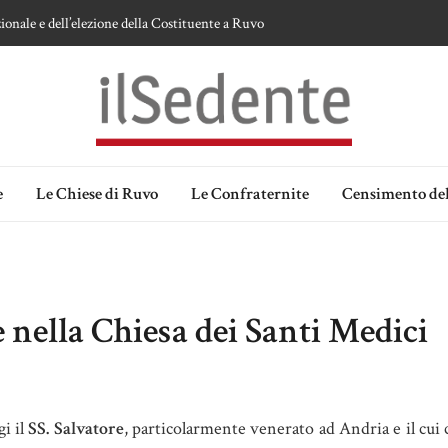
ionale e dell’elezione della Costituente a Ruvo
te sulla devozione alla Vergine a Ruvo di Puglia
 della Madonna delle Grazie di Ruvo di Puglia
an Domenico
lia. Ipotesi e memorie.
e
Le Chiese di Ruvo
Le Confraternite
Censimento del
e nella Chiesa dei Santi Medici
gi il
SS. Salvatore
, particolarmente venerato ad Andria e il cui 