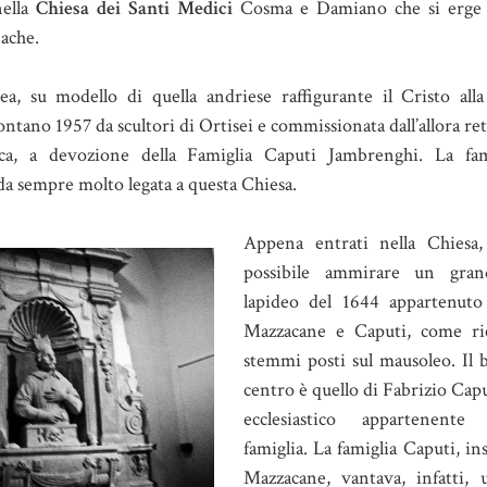
nella
Chiesa dei Santi Medici
Cosma e Damiano che si erge n
ache.
nea, su modello di quella andriese raffigurante il Cristo all
lontano 1957 da scultori di Ortisei e commissionata dall’allora re
ca, a devozione della Famiglia Caputi Jambrenghi. La fam
a sempre molto legata a questa Chiesa.
Appena entrati nella Chiesa,
possibile ammirare un gran
lapideo del 1644 appartenuto 
Mazzacane e Caputi, come ric
stemmi posti sul mausoleo. Il 
centro è quello di Fabrizio Capu
ecclesiastico appartenente
famiglia. La famiglia Caputi, in
Mazzacane, vantava, infatti, 