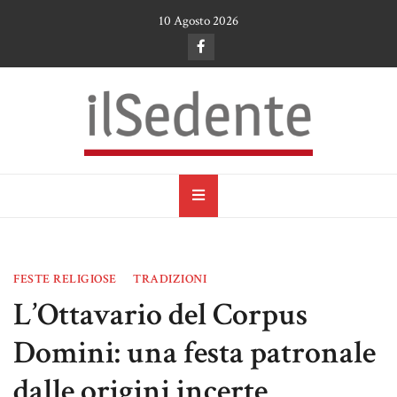
Skip
10 Agosto 2026
to
content
il Sedente
Cultura, arte e tradizioni a Ruvo di Puglia
FESTE RELIGIOSE
TRADIZIONI
L’Ottavario del Corpus
Domini: una festa patronale
dalle origini incerte