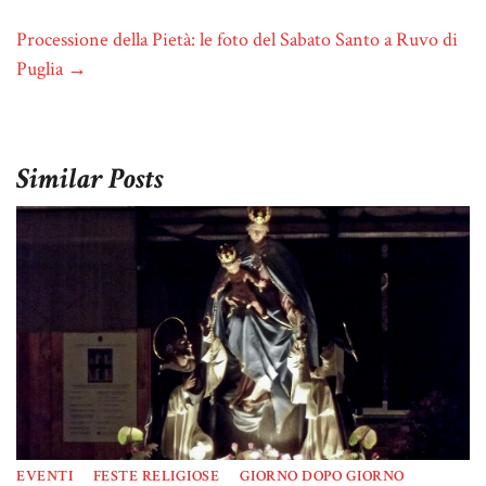
Processione della Pietà: le foto del Sabato Santo a Ruvo di
Puglia
→
Similar Posts
EVENTI
FESTE RELIGIOSE
GIORNO DOPO GIORNO