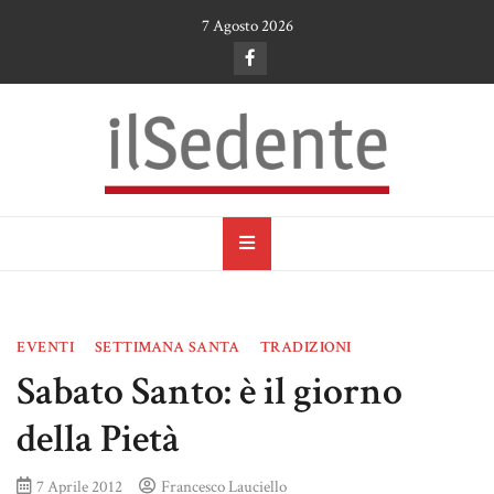
Skip
7 Agosto 2026
to
content
il Sedente
Cultura, arte e tradizioni a Ruvo di Puglia
EVENTI
SETTIMANA SANTA
TRADIZIONI
Sabato Santo: è il giorno
della Pietà
7 Aprile 2012
Francesco Lauciello