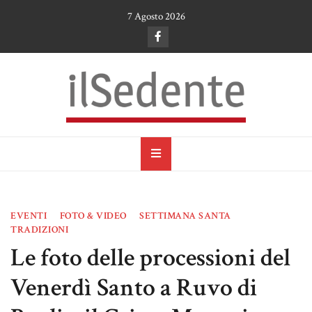
Skip
7 Agosto 2026
to
content
il Sedente
Cultura, arte e tradizioni a Ruvo di Puglia
EVENTI
FOTO & VIDEO
SETTIMANA SANTA
TRADIZIONI
Le foto delle processioni del
Venerdì Santo a Ruvo di