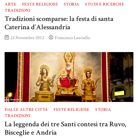
ARTE
FESTE RELIGIOSE
STORIA
STUDI E RICERCHE
TRADIZIONI
Tradizioni scomparse: la festa di santa
Caterina d’Alessandria
24 Novembre 2012
Francesco Lauciello
DALLE ALTRE CITTÀ
FESTE RELIGIOSE
STORIA
TRADIZIONI
La leggenda dei tre Santi contesi tra Ruvo,
Bisceglie e Andria