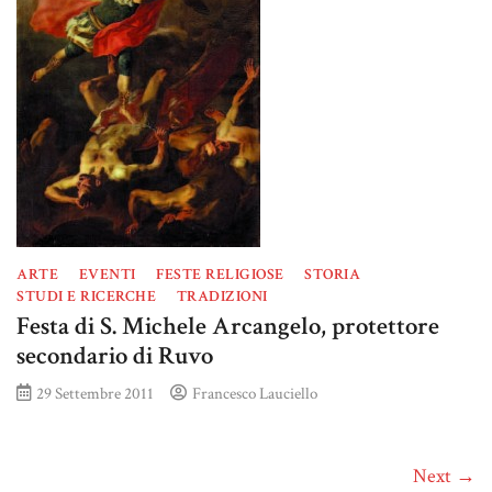
ARTE
EVENTI
FESTE RELIGIOSE
STORIA
STUDI E RICERCHE
TRADIZIONI
Festa di S. Michele Arcangelo, protettore
secondario di Ruvo
29 Settembre 2011
Francesco Lauciello
Next →