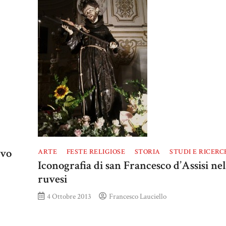
uvo
ARTE
FESTE RELIGIOSE
STORIA
STUDI E RICERC
Iconografia di san Francesco d’Assisi nel
ruvesi
4 Ottobre 2013
Francesco Lauciello