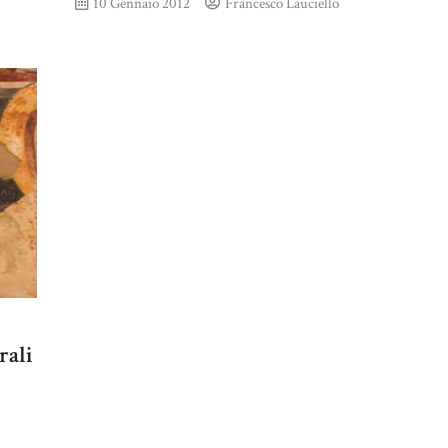
10 Gennaio 2012
Francesco Lauciello
rali