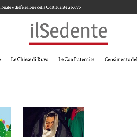
ionale e dell’elezione della Costituente a Ruvo
te sulla devozione alla Vergine a Ruvo di Puglia
 della Madonna delle Grazie di Ruvo di Puglia
an Domenico
lia. Ipotesi e memorie.
e
Le Chiese di Ruvo
Le Confraternite
Censimento del