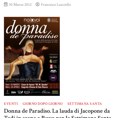
30 Marzo 2012
Francesco Lauciello
EVENTI
GIORNO DOPO GIORNO
SETTIMANA SANTA
Donna de Paradiso. La lauda di Jacopone da