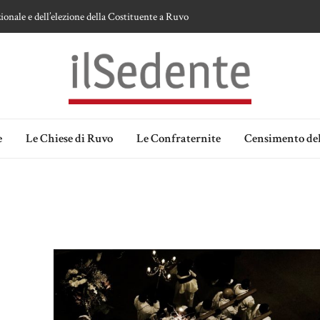
ionale e dell’elezione della Costituente a Ruvo
te sulla devozione alla Vergine a Ruvo di Puglia
 della Madonna delle Grazie di Ruvo di Puglia
an Domenico
lia. Ipotesi e memorie.
e
Le Chiese di Ruvo
Le Confraternite
Censimento del