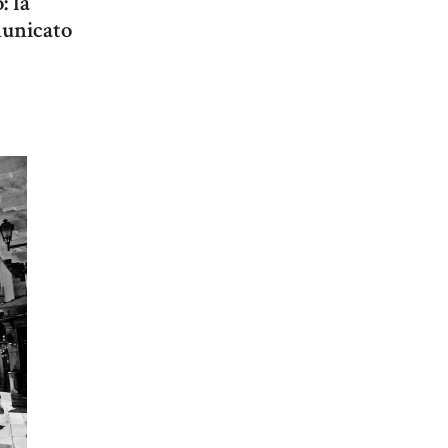
: la
municato