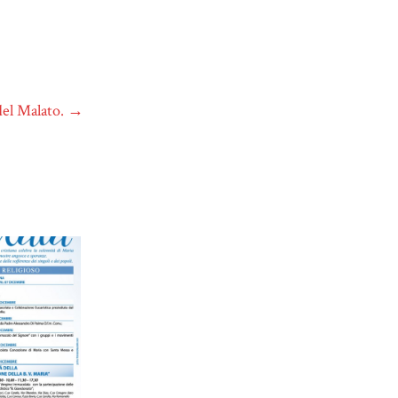
del Malato.
→