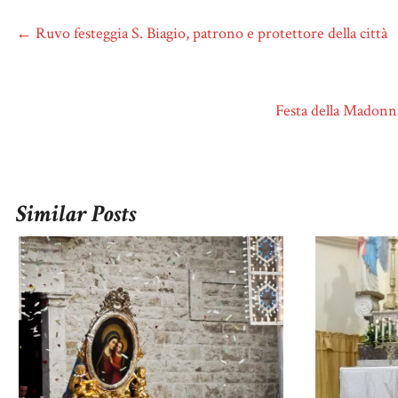
←
Ruvo festeggia S. Biagio, patrono e protettore della città
Festa della Madonn
Similar Posts