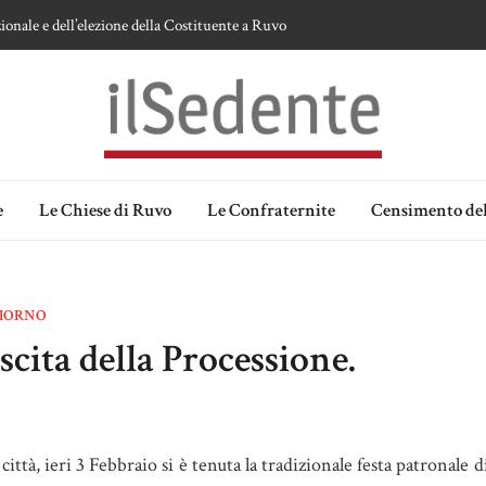
ionale e dell’elezione della Costituente a Ruvo
te sulla devozione alla Vergine a Ruvo di Puglia
 della Madonna delle Grazie di Ruvo di Puglia
an Domenico
lia. Ipotesi e memorie.
e
Le Chiese di Ruvo
Le Confraternite
Censimento del
IORNO
scita della Processione.
ittà, ieri 3 Febbraio si è tenuta la tradizionale festa patronale d