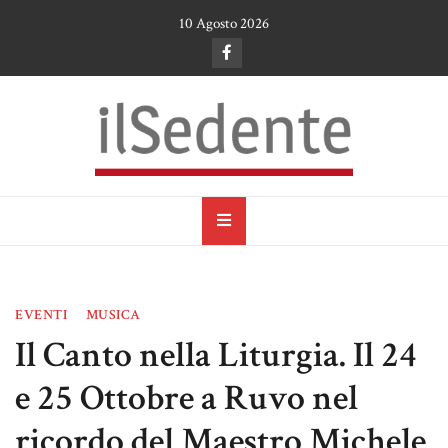
Skip
10 Agosto 2026
to
content
il Sedente
Cultura, arte e tradizioni a Ruvo di Puglia
EVENTI
MUSICA
Il Canto nella Liturgia. Il 24
e 25 Ottobre a Ruvo nel
ricordo del Maestro Michele