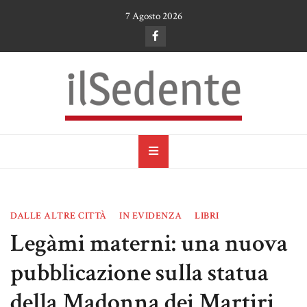
Skip
7 Agosto 2026
to
content
il Sedente
Cultura, arte e tradizioni a Ruvo di Puglia
DALLE ALTRE CITTÀ
IN EVIDENZA
LIBRI
Legàmi materni: una nuova
pubblicazione sulla statua
della Madonna dei Martiri