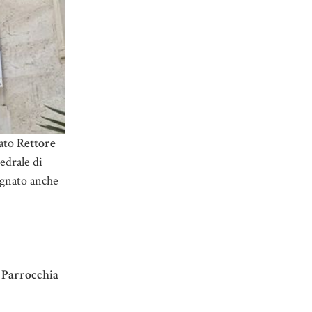
nato
Rettore
edrale di
ignato anche
a
Parrocchia