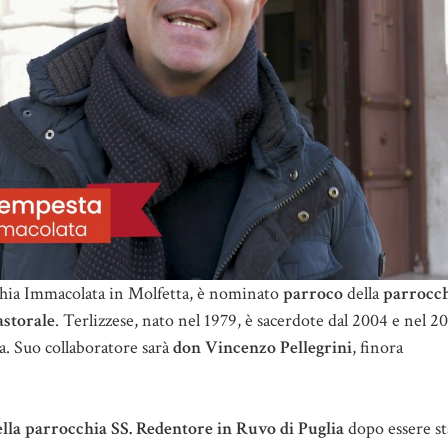
cchia Immacolata in Molfetta, è nominato
parroco
della
parrocch
astorale
. Terlizzese, nato nel 1979, è sacerdote dal 2004 e nel 20
a. Suo collaboratore sarà
don Vincenzo Pellegrini
, finora
lla parrocchia SS. Redentore in Ruvo di Puglia
dopo essere st