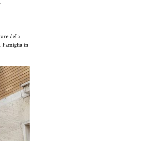
.
tore
della
. Famiglia in