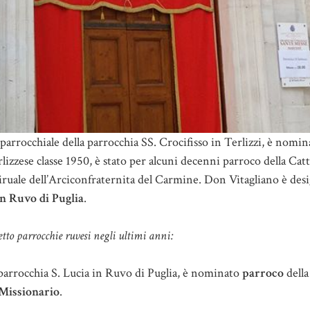
parrocchiale della parrocchia SS. Crocifisso in Terlizzi, è nomi
lizzese classe 1950, è stato per alcuni decenni parroco della Catt
tiruale dell’Arciconfraternita del Carmine. Don Vitagliano è des
n Ruvo di Puglia
.
etto parrocchie ruvesi negli ultimi anni:
a parrocchia S. Lucia in Ruvo di Puglia, è nominato
parroco
dell
 Missionario
.