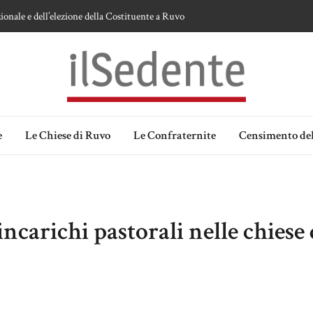
te sulla devozione alla Vergine a Ruvo di Puglia
 della Madonna delle Grazie di Ruvo di Puglia
an Domenico
lia. Ipotesi e memorie.
ionale e dell’elezione della Costituente a Ruvo
e
Le Chiese di Ruvo
Le Confraternite
Censimento del
ncarichi pastorali nelle chiese 