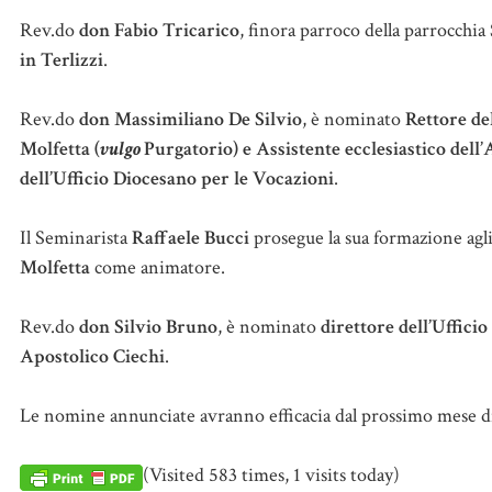
Rev.do
don Fabio Tricarico
, finora parroco della parrocchi
in Terlizzi
.
Rev.do
don Massimiliano De Silvio
, è nominato
Rettore del
Molfetta (
vulgo
Purgatorio) e Assistente ecclesiastico dell’
dell’Ufficio Diocesano per le Vocazioni
.
Il Seminarista
Raffaele Bucci
prosegue la sua formazione agli
Molfetta
come animatore.
Rev.do
don Silvio Bruno
, è nominato
direttore dell’Uffici
Apostolico Ciechi
.
Le nomine annunciate avranno efficacia dal prossimo mese d
(Visited 583 times, 1 visits today)