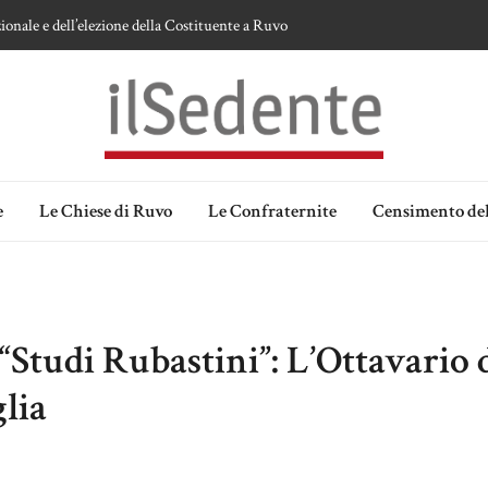
ionale e dell’elezione della Costituente a Ruvo
te sulla devozione alla Vergine a Ruvo di Puglia
 della Madonna delle Grazie di Ruvo di Puglia
an Domenico
lia. Ipotesi e memorie.
e
Le Chiese di Ruvo
Le Confraternite
Censimento del
“Studi Rubastini”: L’Ottavario 
lia