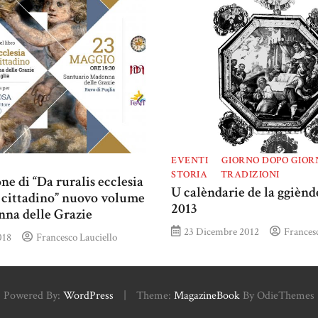
EVENTI
GIORNO DOPO GIOR
STORIA
TRADIZIONI
ne di “Da ruralis ecclesia
U calèndarie de la ggiènd
o cittadino” nuovo volume
2013
nna delle Grazie
23 Dicembre 2012
Francesc
018
Francesco Lauciello
Powered By:
WordPress
|
Theme:
MagazineBook
By OdieThemes