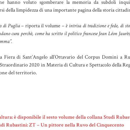
one hanno voluto sgomberare la memoria da subdoli inqu
si della limpidezza di una importante pagina della storia cittadi
vo di Puglia
– riporta il volume –
è intrisa di tradizione e fede, di st
ano cura perchè, come ha scritto il politico francese Jean Léon Jaurès,
iamma”.
alla Fiera di Sant’Angelo all’Ottavario del Corpus Domini a Ru
raordinario 2020 in Materia di Cultura e Spettacolo della Reg
ne del territorio.
tura: è disponibile il sesto volume della collana Studi Rubas
udi Rubastini: ZT – Un pittore nella Ruvo del Cinquecento