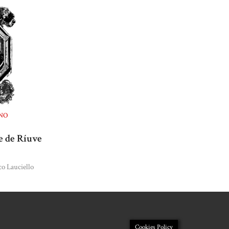
NO
e de Ríuve
o Lauciello
Cookies Policy