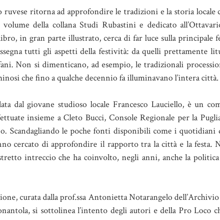
 ruvese ritorna ad approfondire le tradizioni e la storia locale 
 volume della collana Studi Rubastini e dedicato all’Ottavar
ibro, in gran parte illustrato, cerca di far luce sulla principale f
segna tutti gli aspetti della festività: da quelli prettamente litu
ofani. Non si dimenticano, ad esempio, le tradizionali processio
inosi che fino a qualche decennio fa illuminavano l’intera città.
ilata dal giovane studioso locale Francesco Lauciello, è un co
fettuate insieme a Cleto Bucci, Console Regionale per la Pugli
no. Scandagliando le poche fonti disponibili come i quotidiani 
nno cercato di approfondire il rapporto tra la città e la festa
stretto intreccio che ha coinvolto, negli anni, anche la politic
zione, curata dalla prof.ssa Antonietta Notarangelo dell’Archivi
ntola, si sottolinea l’intento degli autori e della Pro Loco c