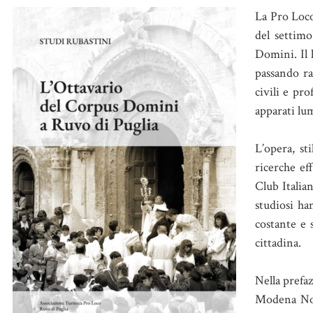
L
a Pro Loco
del settimo
Domini. Il l
passando ras
civili e pr
apparati lum
L’opera, st
ricerche ef
Club Italia
studiosi ha
costante e 
cittadina.
Nella prefa
Modena Nona