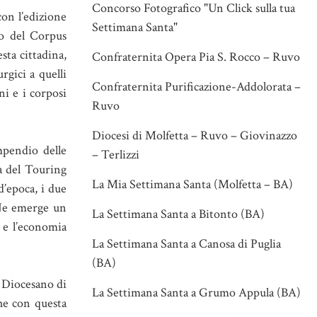
Concorso Fotografico "Un Click sulla tua
con l’edizione
Settimana Santa"
io del Corpus
esta cittadina,
Confraternita Opera Pia S. Rocco – Ruvo
rgici a quelli
Confraternita Purificazione-Addolorata –
ni e i corposi
Ruvo
Diocesi di Molfetta – Ruvo – Giovinazzo
mpendio delle
– Terlizzi
a del Touring
La Mia Settimana Santa (Molfetta – BA)
d’epoca, i due
. Ne emerge un
La Settimana Santa a Bitonto (BA)
a e l’economia
La Settimana Santa a Canosa di Puglia
(BA)
o Diocesano di
La Settimana Santa a Grumo Appula (BA)
he con questa