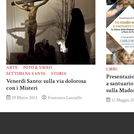
ARTE
FOTO & VIDEO
LIBRI
SETTIMANA SANTA
STORIA
Presentazio
Venerdì Santo: sulla via dolorosa
a santuari
con i Misteri
sulla Mado
29 Marzo 2013
Francesco Lauciello
12 Maggio 2