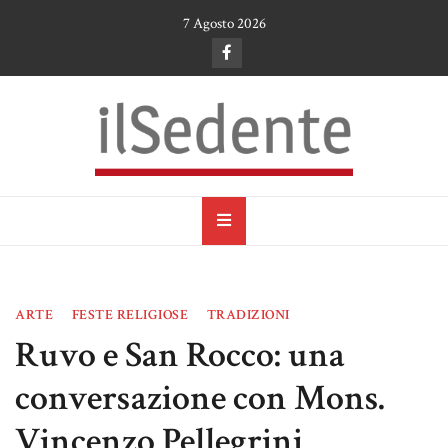
Skip
7 Agosto 2026
to
content
il Sedente
Cultura, arte e tradizioni a Ruvo di Puglia
ARTE
FESTE RELIGIOSE
TRADIZIONI
Ruvo e San Rocco: una
conversazione con Mons.
Vincenzo Pellegrini