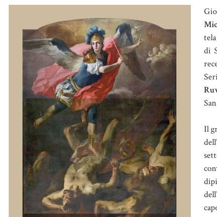
Gio
Mic
tela
di 
rec
Ser
Ruv
San
Il 
dell
set
con
dip
del
cap