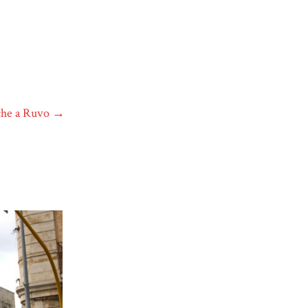
ache a Ruvo
→