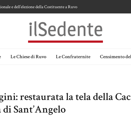
ionale e dell’elezione della Costituente a Ruvo
te sulla devozione alla Vergine a Ruvo di Puglia
 della Madonna delle Grazie di Ruvo di Puglia
an Domenico
lia. Ipotesi e memorie.
e
Le Chiese di Ruvo
Le Confraternite
Censimento del
ini: restaurata la tela della Cac
sa di Sant’Angelo