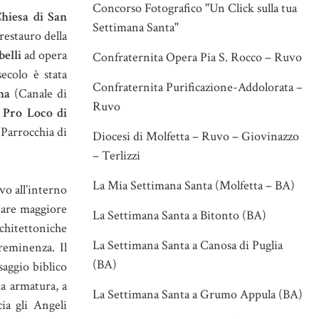
Concorso Fotografico "Un Click sulla tua
hiesa di San
Settimana Santa"
restauro della
belli
ad opera
Confraternita Opera Pia S. Rocco – Ruvo
ecolo è stata
Confraternita Purificazione-Addolorata –
na
(Canale di
Ruvo
a
Pro Loco di
 Parrocchia di
Diocesi di Molfetta – Ruvo – Giovinazzo
– Terlizzi
La Mia Settimana Santa (Molfetta – BA)
vo all’interno
altare maggiore
La Settimana Santa a Bitonto (BA)
rchitettoniche
La Settimana Santa a Canosa di Puglia
reminenza. Il
(BA)
saggio biblico
ua armatura, a
La Settimana Santa a Grumo Appula (BA)
cia gli Angeli