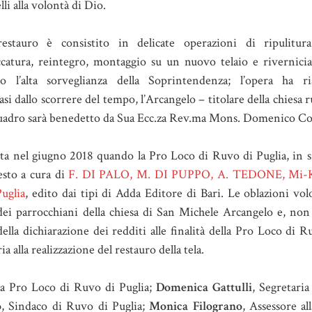
lli alla volontà di Dio.
restauro è consistito in delicate operazioni di ripulitura
ccatura, reintegro, montaggio su un nuovo telaio e rivernicia
to l’alta sorveglianza della Soprintendenza; l’opera ha ri
asi dallo scorrere del tempo, l’Arcangelo – titolare della chiesa 
il quadro sarà benedetto da Sua Ecc.za Rev.ma Mons. Domenico Co
rtita nel giugno 2018 quando la Pro Loco di Ruvo di Puglia, in s
testo a cura di
F. DI PALO, M. DI PUPPO, A. TEDONE, Mi-K
uglia
, edito dai tipi di Adda Editore di Bari. Le oblazioni vol
 e dei parrocchiani della chiesa di San Michele Arcangelo e, non
lla dichiarazione dei redditi alle finalità della Pro Loco di R
alla realizzazione del restauro della tela.
lla Pro Loco di Ruvo di Puglia;
Domenica Gattulli
, Segretari
o
, Sindaco di Ruvo di Puglia;
Monica Filograno
, Assessore al