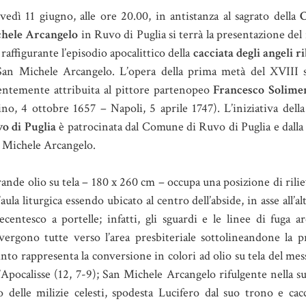
vedì 11 giugno, alle ore 20.00, in antistanza al sagrato della
C
hele Arcangelo
in Ruvo di Puglia si terrà la presentazione del 
 raffigurante l’episodio apocalittico della
cacciata degli angeli ri
San Michele Arcangelo. L’opera della prima metà del XVIII s
entemente attribuita al pittore partenopeo
Francesco Solime
ino, 4 ottobre 1657 – Napoli, 5 aprile 1747). L’iniziativa dell
o di Puglia
è patrocinata dal Comune di Ruvo di Puglia e dalla
 Michele Arcangelo.
grande olio su tela – 180 x 260 cm – occupa una posizione di rilie
’aula liturgica essendo ubicato al centro dell’abside, in asse all’
tecentesco a portelle; infatti, gli sguardi e le linee di fuga a
vergono tutte verso l’area presbiteriale sottolineandone la p
into rappresenta la conversione in colori ad olio su tela del mes
l’Apocalisse (12, 7-9); San Michele Arcangelo rifulgente nella s
o delle milizie celesti, spodesta Lucifero dal suo trono e cac