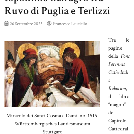
Ruvo di Puglia e Terlizzi
26 Settembre 2025
Francesco Lauciello
Tra le
pagine
della
Fons
Perennis
Cathedrali
s
Ruborum
,
il libro
“magno”
del
Miracolo dei Santi Cosma e Damiano, 1515,
Capitolo
Württembergisches Landesmuseum
Cattedral
Stuttgart