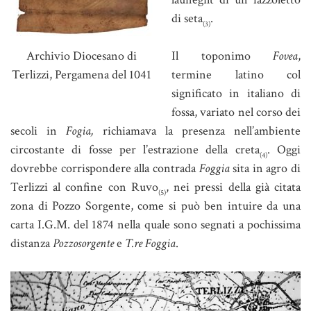
di seta
.
(3)
Archivio Diocesano di
Il toponimo
Fovea
,
Terlizzi, Pergamena del 1041
termine latino col
significato in italiano di
fossa, variato nel corso dei
secoli in
Fogia,
richiamava la presenza nell’ambiente
circostante di fosse per l’estrazione della creta
. Oggi
(4)
dovrebbe corrispondere alla contrada
Foggia
sita in agro di
Terlizzi al confine con Ruvo
, nei pressi della già citata
(5)
zona di Pozzo Sorgente, come si può ben intuire da una
carta I.G.M. del 1874 nella quale sono segnati a pochissima
distanza
Pozzosorgente
e
T.re Foggia
.