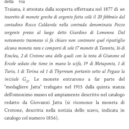
della via
Traiana, è attestata dalla scoperta effettuata nel 1877 di
un
tesoretto di monete greche di argento fatta colà il 20 febbraio dal
contadino Rocco Caldarola nella contrada denominata Pozzo
sorgente presso al luogo detto Giardino di Lemenne. Dal
notamento trasmesso si fa chiaro non contenere quel ripostiglio
alcuna moneta rara e comporsi di sole 17 monete di Taranto, 16 di
Eraclea, 2 di Crotone una delle quali con la testa di Giunone ed
Ercole seduto che tiene in mano lo scifo, 19 di Metaponto, 1 di
Turio, 1 di Terina ed 1 di Thyrreum portante sotto al Pegaso la
iniziale G
.
Le monete entrarono a far parte del
(2)
“medagliere Jatta” trafugato nel 1915 dalla quinta stanza
dell’omonimo museo ed ampiamente descritto nel catalogo
redatto da Giovanni Jatta (si riconosce la moneta di
Crotone, descritta nella notizia dello scavo, indicata in
catalogo col numero 1856).