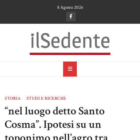
Skip
8 Agosto 2026
to
content
il Sedente
Cultura, arte e tradizioni a Ruvo di Puglia
STORIA
STUDI E RICERCHE
“nel luogo detto Santo
Cosma”. Ipotesi su un
toponimo nell’agro tra