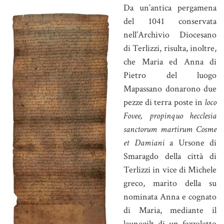
Da un’antica pergamena
del 1041 conservata
nell’Archivio Diocesano
di Terlizzi, risulta, inoltre,
che Maria ed Anna di
Pietro del luogo
Mapassano donarono due
pezze di terra poste in
loco
Fovee, propinquo hecclesia
sanctorum martirum Cosme
et Damiani
a Ursone di
Smaragdo della città di
Terlizzi in vice di Michele
greco, marito della su
nominata Anna e cognato
di Maria, mediante il
launegilt di un fazzoletto