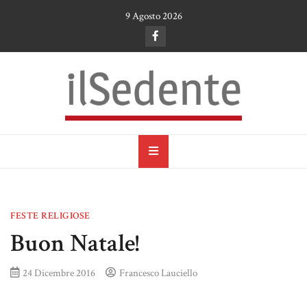
Skip
9 Agosto 2026
to
content
il Sedente
Cultura, arte e tradizioni a Ruvo di Puglia
FESTE RELIGIOSE
Buon Natale!
24 Dicembre 2016
Francesco Lauciello