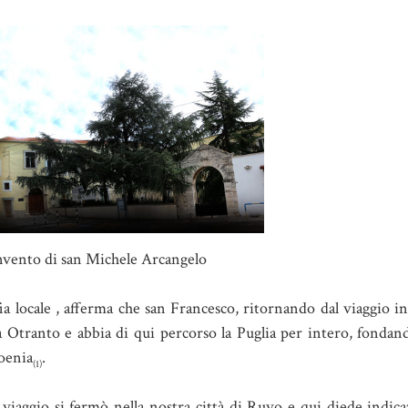
onvento di san Michele Arcangelo
ia locale , afferma che san Francesco, ritornando dal viaggio i
o a Otranto e abbia di qui percorso la Puglia per intero, fonda
oenia
.
(1)
 viaggio si fermò nella nostra città di Ruvo e qui diede indica