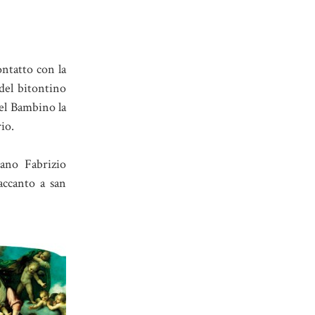
ontatto con la
del bitontino
del Bambino la
io.
tano Fabrizio
accanto a san