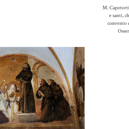
M. Capotorti
e santi, c
convento 
Osser