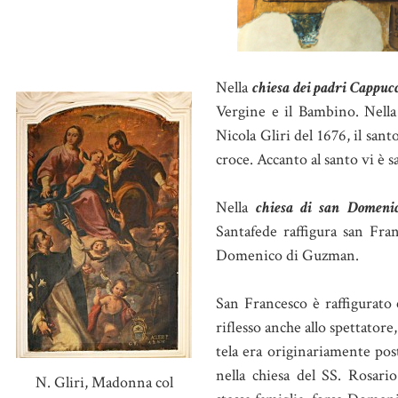
Nella
chiesa dei padri Cappuc
Vergine e il Bambino. Nell
Nicola Gliri del 1676, il san
croce. Accanto al santo vi è 
Nella
chiesa di san Domeni
Santafede raffigura san Fra
Domenico di Guzman.
San Francesco è raffigurato 
riflesso anche allo spettatore,
tela era originariamente post
nella chiesa del SS. Rosar
N. Gliri, Madonna col