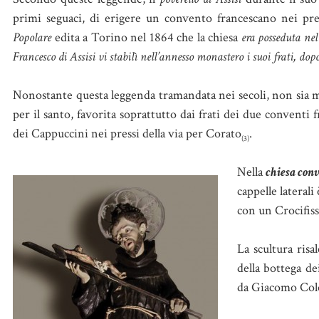
primi seguaci, di erigere un convento francescano nei press
Popolare
edita a Torino nel 1864 che la chiesa
era posseduta nel
Francesco di Assisi vi stabilì nell’annesso monastero i suoi frati, d
Nonostante questa leggenda tramandata nei secoli, non sia m
per il santo, favorita soprattutto dai frati dei due conventi f
dei Cappuccini nei pressi della via per Corato
.
(3)
Nella
chiesa conv
cappelle lateral
con un Crocifiss
La scultura risa
della bottega de
da Giacomo Colo