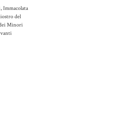
, Immacolata
hiostro del
dei Minori
vanti