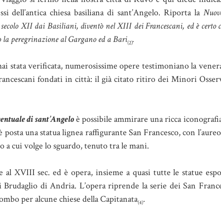
i dell’antica chiesa basiliana di sant’Angelo. Riporta la
Nuov
 secolo XII dai Basiliani, diventò nel XIII dei Francescani, ed è certo c
opo la peregrinazione al Gargano ed a Bari
.
(2)
ai stata verificata, numerosissime opere testimoniano la vener
rancescani fondati in città: il già citato ritiro dei Minori Osser
entuale di sant’Angelo
è possibile ammirare una ricca iconografia
i è posta una statua lignea raffigurante San Francesco, con l’aureo
o a cui volge lo sguardo, tenuto tra le mani.
le al XVIII sec. ed è opera, insieme a quasi tutte le statue espo
i Brudaglio di Andria. L’opera riprende la serie dei San France
mbo per alcune chiese della Capitanata
.
(4)