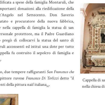
dificata a spese della famiglia Montaruli, che
portanti donazioni alla riedificazione della
t’Angelo nel Settecento. Don Saverio
utato e procuratore della nuova fabbrica,
 nella cappella di famiglia la statua di san
ersonale protettore, ma il Padre Guardiano
 pregò di collocarvi la statua del santo di
ruli acconsentì ed istituì una dote per tutto
appella fu costruito il sepolcro di famiglia e
.
)
nto, due tempere raffiguranti
San Francesco che
 pittore ruvese
Francesco Di Terlizzi
detto “il
Cappella di s
i della pittura naif italiana
.
nella chiesa d
(6)