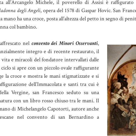
a all’Arcangelo Michele, il poverello di Assisi è raffigurato 
adonna degli Angeli
, opera del 1578 di Gaspar Hovic. San Franc
na mano ha una croce, posta all’altezza del petto in segno di pen
donna col bambino.
 affrescato nel
convento dei Minori Osservanti
,
tanzialmente integro e di recente restaurato, il
e vita e miracoli del fondatore intervallati dalle
Il ciclo si apre con un piccolo ovale raffigurante
e la croce e mostra le mani stigmatizzate e si
figurazione dell’Immacolata e santi tra cui è
a della Vergine, san Francesco seduto su una
matura con un libro rosso chiuso tra le mani. Il
a mano di Michelangelo Capotorti, autore anche
ncescane nel convento di san Bernardino a