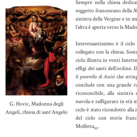
Sempre nella chiesa dedicat
soggetto francescano della
M
sinistra della Vergine e in u
l’altra è aperta verso la Ma
Interessantissimo è il ciclo
collegato con la chiesa. Sos
ciclo illustra in venti lunett
effigi dei santi dell’ordine. 
il
poverello di Assisi
che string
conclude con una grande raf
riconoscibile, alla sinistr
nuvola e raffigurato in età 
G. Hovic, Madonna degli
ciclo è stato ricondotto all
Angeli, chiesa di sant’Angelo
del ciclo con storie fra
Molfetta
.
(8)