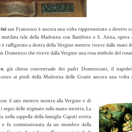
cini
san Francesco è ancora una volta rappresentato a diretto c
a mutilata tela della Madonna con Bambino e S. Anna, opera 
to è raffigurato a destra della Vergine mentre riceve dalle mani 
san Domenico che riceve dalla Vergine una rosa simbolo del rosar
co
, già chiesa conventuale dei padri Domenicani, il napole
ncesco ai piedi della Madonna delle Grazie ancora una volta 
con il saio mentre mostra alla Vergine e di
 i segni delle stigmate sulla mano sinistra. La
a nella cappella della famiglia Caputi eretta
io e fu commissionata da un membro della