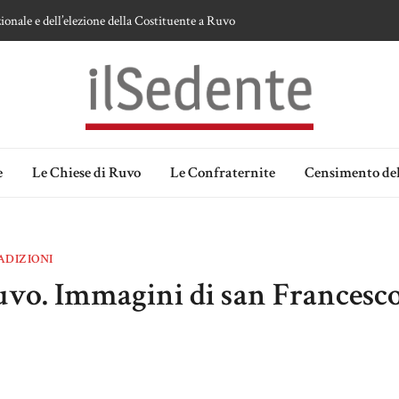
ionale e dell’elezione della Costituente a Ruvo
te sulla devozione alla Vergine a Ruvo di Puglia
 della Madonna delle Grazie di Ruvo di Puglia
an Domenico
lia. Ipotesi e memorie.
e
Le Chiese di Ruvo
Le Confraternite
Censimento del
ADIZIONI
 Ruvo. Immagini di san Francesc