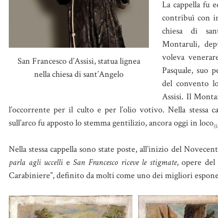
La cappella fu e
contribuì con im
chiesa di san
Montaruli, dep
voleva venerare
San Francesco d’Assisi, statua lignea
Pasquale, suo p
nella chiesa di sant’Angelo
del convento lo
Assisi. Il Monta
l’occorrente per il culto e per l’olio votivo. Nella stessa c
sull’arco fu apposto lo stemma gentilizio, ancora oggi in loco
(5
Nella stessa cappella sono state poste, all’inizio del Novece
parla agli uccelli
e
San Francesco riceve le stigmate
, opere del
Carabiniere”, definito da molti come uno dei migliori esponent