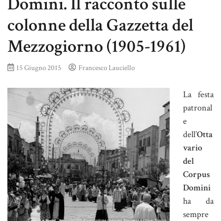
Domini. Il racconto sulle
colonne della Gazzetta del
Mezzogiorno (1905-1961)
15 Giugno 2015
Francesco Lauciello
La festa
patronal
e
dell’
Otta
vario
del
Corpus
Domini
ha da
sempre