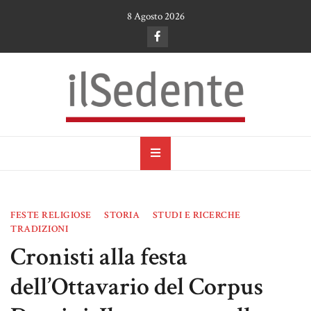
Skip
8 Agosto 2026
to
content
il Sedente
Cultura, arte e tradizioni a Ruvo di Puglia
FESTE RELIGIOSE
STORIA
STUDI E RICERCHE
TRADIZIONI
Cronisti alla festa
dell’Ottavario del Corpus