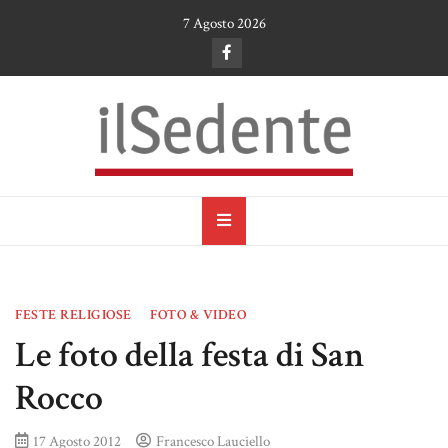
Skip
7 Agosto 2026
to
content
il Sedente
Cultura, arte e tradizioni a Ruvo di Puglia
FESTE RELIGIOSE
FOTO & VIDEO
Le foto della festa di San
Rocco
17 Agosto 2012
Francesco Lauciello