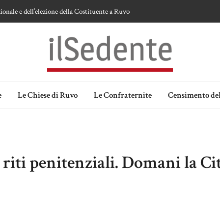
ionale e dell’elezione della Costituente a Ruvo
te sulla devozione alla Vergine a Ruvo di Puglia
 della Madonna delle Grazie di Ruvo di Puglia
an Domenico
lia. Ipotesi e memorie.
e
Le Chiese di Ruvo
Le Confraternite
Censimento del
 riti penitenziali. Domani la Cit