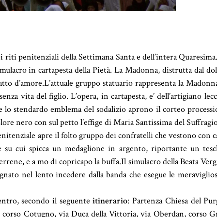
 riti penitenziali della Settimana Santa e dell’intera Quaresima.
imulacro in cartapesta della Pietà. La Madonna, distrutta dal dol
atto d’amore.
L’attuale gruppo statuario rappresenta la Madonna
enza vita del figlio. L’opera, in cartapesta, e’ dell’artigiano le
 e lo stendardo emblema del sodalizio aprono il corteo processi
lore nero con sul petto l’effige di Maria Santissima del Suffragio
penitenziale apre il folto gruppo dei confratelli che vestono con 
le su cui spicca un medaglione in argento, riportante un tesc
terrene, e a mo di copricapo la buffa.Il simulacro della Beata Ver
gnato nel lento incedere dalla banda che esegue le meraviglios
entro, secondo il seguente
itinerario
: Partenza Chiesa del Pur
i, corso Cotugno, via Duca della Vittoria, via Oberdan, corso G