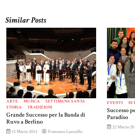
Similar Posts
ARTE
MUSICA
SETTIMANA SANTA
EVENTI
SE
STORIA
TRADIZIONI
Successo pe
Grande Successo per la Banda di
Paradiso
Ruvo a Berlino
22 Marzo 20
15 Marzo 2013
Francesco Lauciello