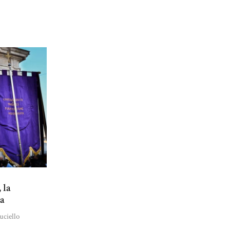
 la
ta
uciello