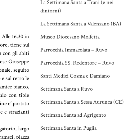
La Settimana Santa a Trani (e nei
dintorni)
La Settimana Santa a Valenzano (BA)
 Alle 16.30 in
Museo Diocesano Molfetta
ore, tiene sul
Parrocchia Immacolata – Ruvo
 con gli abiti
ccese Giuseppe
Parrocchia SS. Redentore – Ruvo
onale, seguito
Santi Medici Cosma e Damiano
 e sul retro le
camice bianco,
Settimana Santa a Ruvo
hio con tibie
Settimana Santa a Sessa Aurunca (CE)
gine e’ portato
e e strazianti
Settimana Santa ad Agrigento
Settimana Santa in Puglia
gatorio, largo
ramsci, piazza