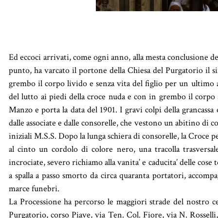
Ed eccoci arrivati, come ogni anno, alla mesta conclusione dei
punto, ha varcato il portone della Chiesa del Purgatorio il s
grembo il corpo livido e senza vita del figlio per un ultimo 
del lutto ai piedi della croce nuda e con in grembo il corpo s
Manzo e porta la data del 1901. I gravi colpi della grancassa
dalle associate e dalle consorelle, che vestono un abitino di co
iniziali M.S.S. Dopo la lunga schiera di consorelle, la Croce 
al cinto un cordolo di colore nero, una tracolla trasversa
incrociate, severo richiamo alla vanita’ e caducita’ delle cose 
a spalla a passo smorto da circa quaranta portatori, accompa
marce funebri.
La Processione ha percorso le maggiori strade del nostro c
Purgatorio, corso Piave, via Ten. Col. Fiore, via N. Rossell