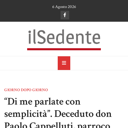
Skip
6 Agosto 2026
to
content
il Sedente
Cultura, arte e tradizioni a Ruvo di Puglia
GIORNO DOPO GIORNO
“Di me parlate con
semplicità”. Deceduto don
Paolo Cappelluti, parroco