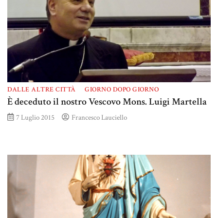
DALLE ALTRE CITTÀ
GIORNO DOPO GIORNO
È deceduto il nostro Vescovo Mons. Luigi Martella
7 Luglio 2015
Francesco Lauciello